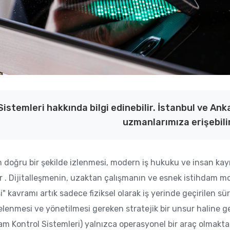
istemleri hakkında bilgi edinebilir. İstanbul ve An
uzmanlarımıza erişebili
n doğru bir şekilde izlenmesi, modern iş hukuku ve insan kayn
ir . Dijitalleşmenin, uzaktan çalışmanın ve esnek istihdam m
si" kavramı artık sadece fiziksel olarak iş yerinde geçirilen s
elenmesi ve yönetilmesi gereken stratejik bir unsur haline 
m Kontrol Sistemleri) yalnızca operasyonel bir araç olmakta