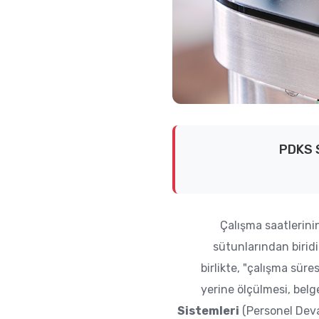
PDKS S
Çalışma saatlerini
sütunlarından birid
birlikte, "çalışma süre
yerine ölçülmesi, belg
Sistemleri
(Personel Deva