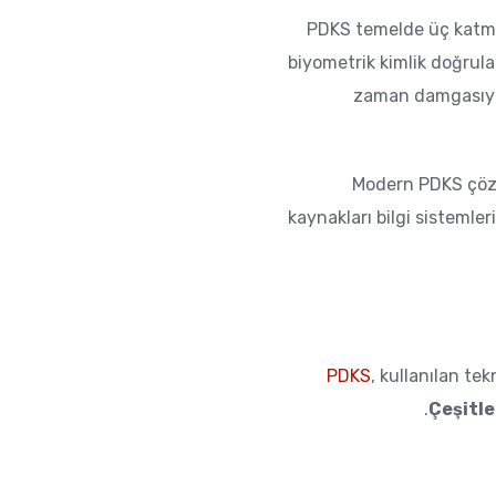
PDKS temelde üç katmanl
biyometrik kimlik doğrula
zaman damgasıyla 
Modern PDKS çözüm
kaynakları bilgi sistemle
PDKS
, kullanılan tek
Çeşitle