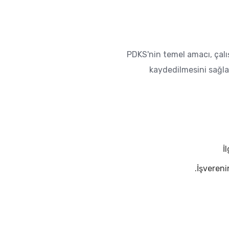
PDKS'nin temel amacı, çalış
kaydedilmesini sağla
İ
İşvereni