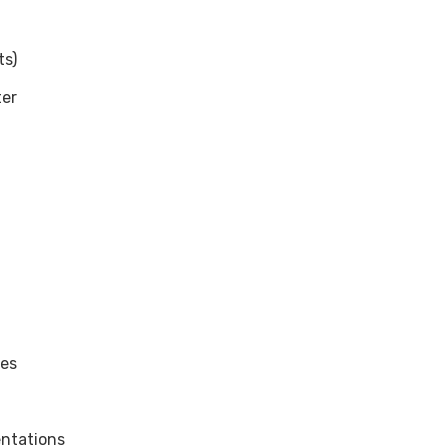
ts)
er
t
ces
entations