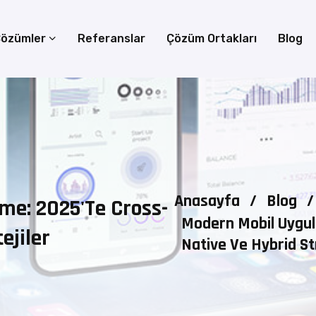
özümler
Referanslar
Çözüm Ortakları
Blog
Anasayfa
/
Blog
/
me: 2025'te Cross-
Modern Mobil Uygul
ejiler
Native Ve Hybrid St