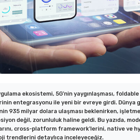
ygulama ekosistemi, 5G'nin yaygınlaşması, foldable
rinin entegrasyonu ile yeni bir evreye girdi. Dünya 
n 935 milyar dolara ulaşması beklenirken, işletmele
opsiyon değil, zorunluluk haline geldi. Bu yazıda, m
rını, cross-platform framework'lerini, native ve hyb
ji trendlerini detaylıca inceleyeceğiz.