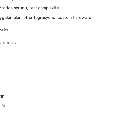
tation sorunu, test complexity
uygulamalar, IoT entegrasyonu, custom hardware
orks
tformlar:
kın
eği