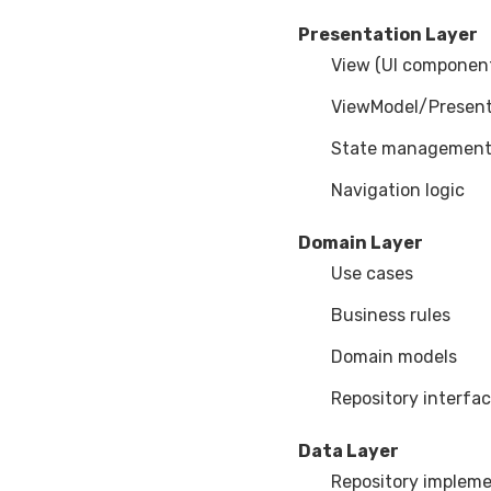
Presentation Layer
View (UI componen
ViewModel/Present
State managemen
Navigation logic
Domain Layer
Use cases
Business rules
Domain models
Repository interfa
Data Layer
Repository implem