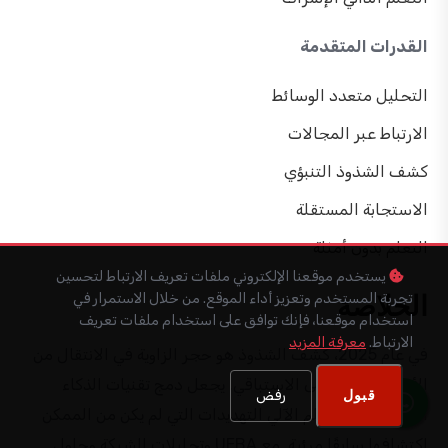
القدرات المتقدمة
التحليل متعدد الوسائط
الارتباط عبر المجالات
كشف الشذوذ التنبؤي
الاستجابة المستقلة
التعلم بدون أمثلة
يستخدم موقعنا الإلكتروني ملفات تعريف الارتباط لتحسين
تجربة المستخدم وتعزيز أداء الموقع. من خلال الاستمرار في
الخلاصة
استخدام موقعنا، فإنك توافق على استخدام ملفات تعريف
الارتباط.
معرفة المزيد
في عام 2025، كشف الشذوذ هو حجر الزاوية في الانتقال من
الأمان التفاعلي إلى الاستباقي. يجعل دمج تقنيات الذكاء
قبول
رفض
الاصطناعي والتعلم الآلي التهديدات التي لم يكن من الممكن
اكتشافها سابقًا مرئية. مع UEBA وتحليلات الشبكة وحلول