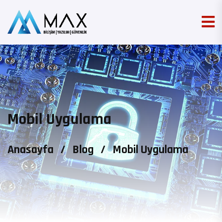
Mobil Uygulama
Anasayfa
/
Blog
/
Mobil Uygulama